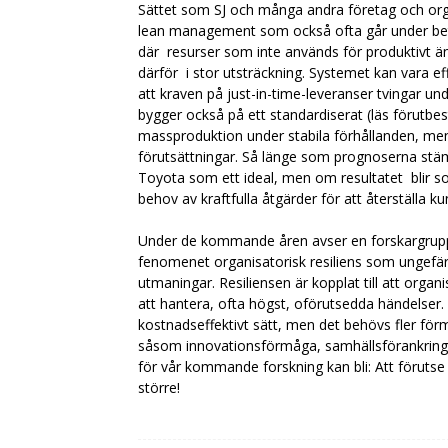
Sättet som SJ och många andra företag och organi
lean management som också ofta går under be
där resurser som inte används för produktivt ä
därför i stor utsträckning. Systemet kan vara e
att kraven på just-in-time-leveranser tvingar un
bygger också på ett standardiserat (läs förutbe
massproduktion under stabila förhållanden, men
förutsättningar. Så länge som prognoserna stä
Toyota som ett ideal, men om resultatet blir so
behov av kraftfulla åtgärder för att återställa 
Under de kommande åren avser en forskargrupp
fenomenet organisatorisk resiliens som ungefär
utmaningar. Resiliensen är kopplat till att organi
att hantera, ofta högst, oförutsedda händelser. 
kostnadseffektivt sätt, men det behövs fler förm
såsom innovationsförmåga, samhällsförankring, ku
för vår kommande forskning kan bli: Att förutse
större!