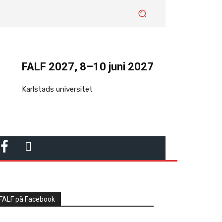
FALF 2027, 8–10 juni 2027
Karlstads universitet
F
L
A
I
C
N
FALF på Facebook
E
K