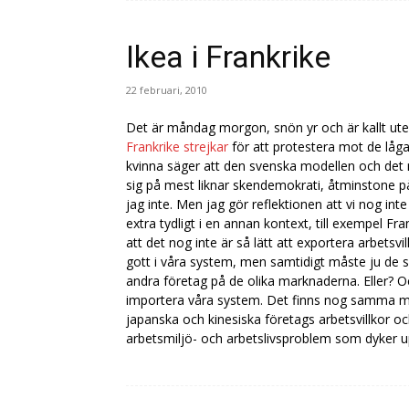
Ikea i Frankrike
22 februari, 2010
Det är måndag morgon, snön yr och är kallt ute.
Frankrike strejkar
för att protestera mot de låga 
kvinna säger att den svenska modellen och de
sig på mest liknar skendemokrati, åtminstone p
jag inte. Men jag gör reflektionen att vi nog inte
extra tydligt i en annan kontext, till exempel Fr
att det nog inte är så lätt att exportera arbetsvi
gott i våra system, men samtidigt måste ju de 
andra företag på de olika marknaderna. Eller? O
importera våra system. Det finns nog samma mo
japanska och kinesiska företags arbetsvillkor o
arbetsmiljö- och arbetslivsproblem som dyker upp