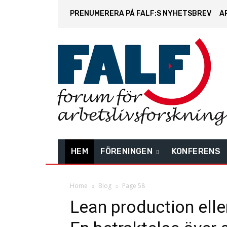
PRENUMERERA PÅ FALF:S NYHETSBREV
A
HEM
FÖRENINGEN
KONFERENS
Home
Blog
Page 58
Lean production eller