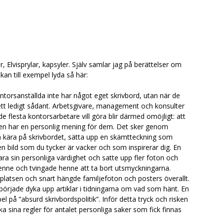
, Elvisprylar, kapsyler. Själv samlar jag på berättelser om
an till exempel lyda så här:
ntorsanställda inte har något eget skrivbord, utan när de
ett ledigt sådant. Arbetsgivare, management och konsulter
 de flesta kontorsarbetare vill göra blir därmed omöjligt: att
den har en personlig mening för dem. Det sker genom
h kära på skrivbordet, sätta upp en skämtteckning som
r en bild som du tycker är vacker och som inspirerar dig. En
ara sin personliga värdighet och satte upp fler foton och
henne och tvingade henne att ta bort utsmyckningarna.
platsen och snart hängde familjefoton och posters överallt.
började dyka upp artiklar i tidningarna om vad som hänt. En
el på ”absurd skrivbordspolitik”. Inför detta tryck och risken
aka sina regler för antalet personliga saker som fick finnas