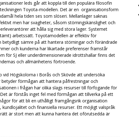
sationer leds går att koppla till den populära filosofin
teckningen Toyota-modellen. Det är en organisationsform
ndamål hela tiden ses som slöseri. Mellanlager saknas
ffektivt men har svagheter, såsom störningskänslighet och
derleverantörer att hålla sig med stora lager. Systemet
stämt) arbetssätt. Toyotamodellen är effektiv för
 betydligt sämre på att hantera störningar och förändrade
mmer och kunderna har likartade preferenser framstår
m för SJ eller underdimensionerade idrottshallar finns det
kundernas och allmänhetens förtroende.
 vid Högskolorna i Borås och Skövde att undersöka
 betyder förmågan att hantera påfrestningar och
sationen i frågan har olika slags resurser till förfogande för
Det är förstås inget fel med förmågan att tillverka på ett
ågor för att bli en uthålligt framgångsrik organisation
ndlojalitet och finansiella resurser. Ett möjligt valspråk
 rätt är stort men att kunna hantera det oförutsedda är