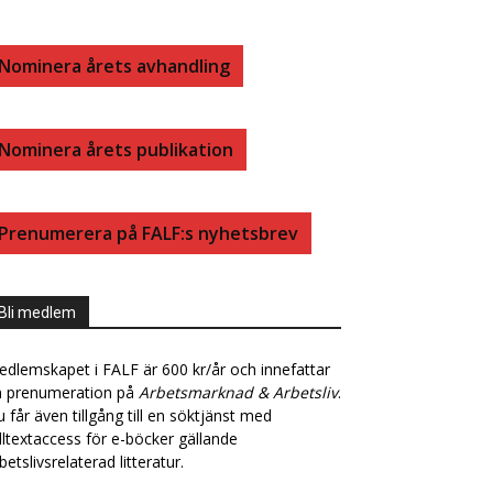
B
E
Nominera årets avhandling
O
D
Nominera årets publikation
O
I
K
N
Prenumerera på FALF:s nyhetsbrev
Bli medlem
dlemskapet i FALF är 600 kr/år och innefattar
n prenumeration på
Arbetsmarknad & Arbetsliv
.
 får även tillgång till en söktjänst med
lltextaccess för e-böcker gällande
betslivsrelaterad litteratur.