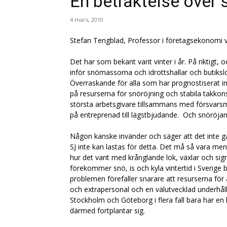
En betraktelse över 
4 mars, 2010
Stefan Tengblad, Professor i företagsekonomi v
Det har som bekant varit vinter i år. På riktigt
inför snömassorna och idrottshallar och butiksl
Överraskande för alla som har prognostiserat in
på resurserna för snöröjning och stabila takkons
största arbetsgivare tillsammans med försvarsm
på entreprenad till lägstbjudande. Och snöröjand
Någon kanske invänder och säger att det inte går
SJ inte kan lastas för detta. Det må så vara m
hur det varit med krånglande lok, växlar och si
förekommer snö, is och kyla vintertid i Sverige 
problemen förefaller snarare att resurserna för 
och extrapersonal och en välutvecklad underhål
Stockholm och Göteborg i flera fall bara har en
därmed fortplantar sig.