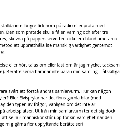
tällda inte längre fick höra på radio eller prata med
n. Den som pratade skulle få en varning och efter tre
ev, skrivna på pappersservetter, cirkulera bland arbetarna.
 metod att upprätthålla lite mänsklig värdighet gentemot
na.
e eller hört talas om eller läst om är jag mycket tacksam
se). Berättelserna hamnar inte bara i min samling – åtskilliga
vara svårt att förstå andras samlarvurm. Hur kan någon
ler? Eller Elvisprylar när det finns gamla bilar (med
 jag den typen av frågor, vanligen om det inte är
å arbetsplatser. Utifrån min samlarvurm ter det sig dock
 att se hur människor står upp för sin värdighet när den
ge mig gärna fler upplyftande berättelser!