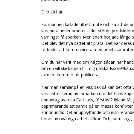
Eller så här:
Förmannen kallade till ett möte och sa att de ans
varandra under arbetet – det störde produktione
varningar få sparken. Men snart började långa br
Det blev det nya sättet att prata. Det var deras
förbudet att kommunicera med arbetskamrater
Om du har varit med om någon sådan här händels
om du vill skicka den till mig (jan.karlsson@kau.
av dem kommer att publiceras.
När man samlar på en viss sak så kan det ofta 
vara intresserad av frimärken när det finns kapsy
undantag av rosa Cadillacs, förstås)? Ibland får
deprimerande att samla på en massa konflikter p
annorlunda: Det är upplyftande och inspirerande
hotas av ovärdiga arbetsvillkor. Och, som sagt, 