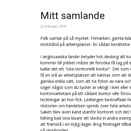
Mitt samlande
22 februari, 2010
Folk samlar på så mycket. Frimärken, gamla bilar
motstånd på arbetsplatser. En sådan berättelse k
I anglosaxiska länder betyder hot-desking att ko
kommer till jobbet måste de försöka få tag på 
kallar det ett ”icke-territoriellt kontor”. Det som
få en vrå av arbetsplatsen att kännas som att 
ganska enkla sätt, som att ha foton av nära oc
säger något som du tycker är viktigt i livet elle
kontorsarbetare på ett sådant kontor ville försv
teckningar än hon fick. Ledningen bestraffade 
Historien om händelsen spreds över hela arbets
Saken blev även känd utanför kontoret och det 
tidning bad sina läsare att skicka in andra exemp
att framstå i en löjlig dager drog företaget tillb
på skrivborden.