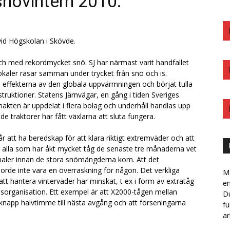
snövintern 2010.
id Högskolan i Skövde.
, och med rekordmycket snö. SJ har närmast varit handfallet
okaler rasar samman under trycket från snö och is.
 effekterna av den globala uppvärmningen och börjat tulla
truktioner. Statens Järnvägar, en gång i tiden Sveriges
akten är uppdelat i flera bolag och underhåll handlas upp
e traktorer har fått växlarna att sluta fungera.
 att ha beredskap för att klara riktigt extremväder och att
en alla som har åkt mycket tåg de senaste tre månaderna vet
gnaler innan de stora snömängderna kom. Att det
borde inte vara en överraskning för någon. Det verkliga
Me
att hantera vinterväder har minskat, t ex i form av extratåg
e
lsorganisation. Ett exempel är att X2000-tågen mellan
Du
 knapp halvtimme till nästa avgång och att förseningarna
fu
ar