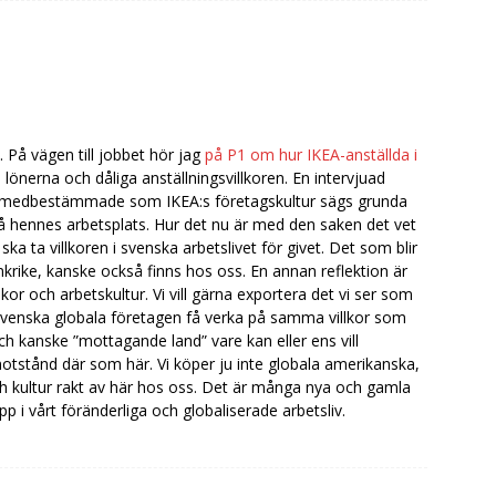
 På vägen till jobbet hör jag
på P1 om hur IKEA-anställda i
lönerna och dåliga anställningsvillkoren. En intervjuad
t medbestämmade som IKEA:s företagskultur sägs grunda
å hennes arbetsplats. Hur det nu är med den saken det vet
 ska ta villkoren i svenska arbetslivet för givet. Det som blir
ankrike, kanske också finns hos oss. En annan reflektion är
llkor och arbetskultur. Vi vill gärna exportera det vi ser som
svenska globala företagen få verka på samma villkor som
ch kanske ”mottagande land” vare kan eller ens vill
tstånd där som här. Vi köper ju inte globala amerikanska,
ch kultur rakt av här hos oss. Det är många nya och gamla
 i vårt föränderliga och globaliserade arbetsliv.