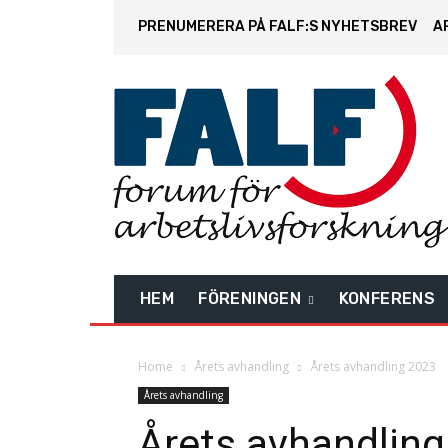
PRENUMERERA PÅ FALF:S NYHETSBREV
A
HEM
FÖRENINGEN
KONFERENS
Home
Årets avhandling
Årets avhandling 2023
Årets avhandling
Årets avhandlin