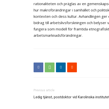
rationaliteten och präglas av en gemenskapsor
hur makroförändringar i samhället och politis
kontexten och dess kultur. Avhandlingen ger e
bidrag till arbetslivsforskningen och belyser 
fungera som modell för framtida etnografisk
arbetsmarknadsförändringar.
Previous article
Ledig tjänst, postdoktor vid Karolinska institute