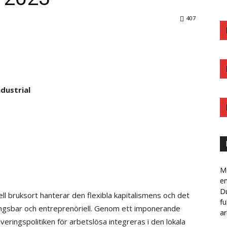
407
dustrial
Me
e
Du
ll bruksort hanterar den flexibla kapitalismens och det
fu
lningsbar och entreprenöriell. Genom ett imponerande
ar
iveringspolitiken för arbetslösa integreras i den lokala