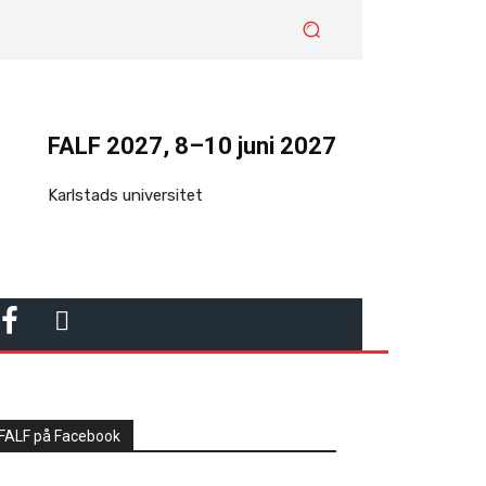
FALF 2027, 8–10 juni 2027
Karlstads universitet
F
L
A
I
C
N
FALF på Facebook
E
K