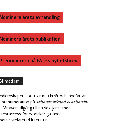
B
E
Nominera årets avhandling
O
D
Nominera årets publikation
O
I
K
N
Prenumerera på FALF:s nyhetsbrev
Bli medlem
dlemskapet i FALF är 600 kr/år och innefattar
n prenumeration på
Arbetsmarknad & Arbetsliv
.
 får även tillgång till en söktjänst med
lltextaccess för e-böcker gällande
betslivsrelaterad litteratur.