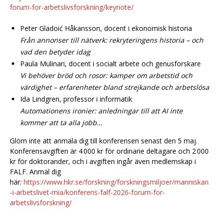
forum-for-arbetslivsforskning/keynote/
Peter Gladoić Håkansson, docent i ekonomisk historia
Från annonser till nätverk: rekryteringens historia – och
vad den betyder idag
Paula Mulinari, docent i socialt arbete och genusforskare
Vi behöver bröd och rosor: kamper om arbetstid och
värdighet – erfarenheter bland strejkande och arbetslösa
Ida Lindgren, professor i informatik
Automationens ironier: anledningar till att AI inte
kommer att ta alla jobb…
Glöm inte att anmäla dig till konferensen senast den 5 maj.
Konferensavgiften är 4 000 kr för ordinarie deltagare och 2 000
kr för doktorander, och i avgiften ingår även medlemskap i
FALF. Anmäl dig
här:
https://www.hkr.se/forskning/forskningsmiljoer/manniskan
-i-arbetslivet-mia/konferens-falf-2026-forum-for-
arbetslivsforskning/