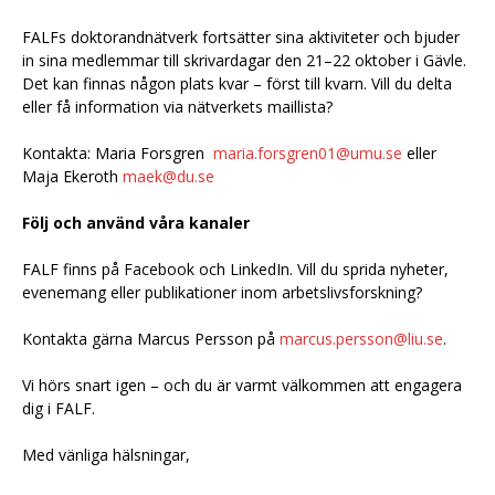
FALFs doktorandnätverk fortsätter sina aktiviteter och bjuder
in sina medlemmar till skrivardagar den 21–22 oktober i Gävle.
Det kan finnas någon plats kvar – först till kvarn. Vill du delta
eller få information via nätverkets maillista?
Kontakta: Maria Forsgren
maria.forsgren01@umu.se
eller
Maja Ekeroth
maek@du.se
Följ och använd våra kanaler
FALF finns på Facebook och LinkedIn. Vill du sprida nyheter,
evenemang eller publikationer inom arbetslivsforskning?
Kontakta gärna Marcus Persson på
marcus.persson@liu.se
.
Vi hörs snart igen – och du är varmt välkommen att engagera
dig i FALF.
Med vänliga hälsningar,