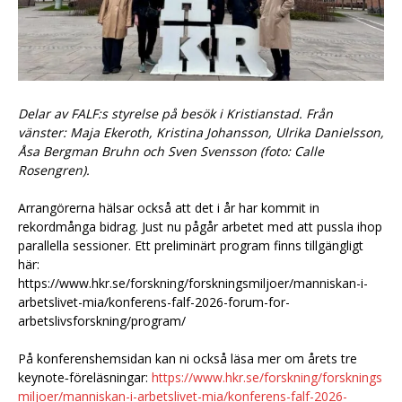
Delar av FALF:s styrelse på besök i Kristianstad. Från
vänster: Maja Ekeroth, Kristina Johansson, Ulrika Danielsson,
Åsa Bergman Bruhn och Sven Svensson (foto: Calle
Rosengren).
Arrangörerna hälsar också att det i år har kommit in
rekordmånga bidrag. Just nu pågår arbetet med att pussla ihop
parallella sessioner. Ett preliminärt program finns tillgängligt
här:
https://www.hkr.se/forskning/forskningsmiljoer/manniskan-i-
arbetslivet-mia/konferens-falf-2026-forum-for-
arbetslivsforskning/program/
På konferenshemsidan kan ni också läsa mer om årets tre
keynote‑föreläsningar:
https://www.hkr.se/forskning/forsknings
miljoer/manniskan-i-arbetslivet-mia/konferens-falf-2026-