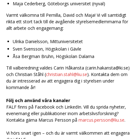
Maja Cederberg, Göteborgs universitet (nyval)
Varmt välkomna till Pernilla, David och Maja! Vi vill samtidigt
rikta ett stort tack till de avgående styrelsemedlemmarna för
allt arbete och engagemang:
Ulrika Danielsson, Mittuniversitetet
Sven Svensson, Högskolan i Gävle
Åsa Bergman Bruhn, Högskolan Dalarna
Till valberedning valdes Carin Håkansta (carin.hakansta@ki.se)
och Christian Ståhl (
christian.stahl@liu.se
). Kontakta dem om
du är intresserad av att engagera dig i styrelsen under
kommande år!
Följ och använd våra kanaler
FALF finns på Facebook och LinkedIn. Vill du sprida nyheter,
evenemang eller publikationer inom arbetslivsforskning?
Kontakta gärna Marcus Persson på
marcus.persson@liu.se
.
Vi hörs snart igen – och du är varmt välkommen att engagera