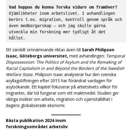
Vad hoppas du kunna forska vidare om framöver?
Ojämlikheter inom arbetslivet. I avhandlingen 
berörs t.ex. migration, kontroll genom språk och 
även medborgarskap – och jag skulle gärna 
utveckla min forskning mer tydligt åt det 
hållet.
Ett särskilt omnämnande riktas även till
Sarah Philipson
Isaac, Göteborgs universitet,
med avhandlingen:
Temporal
Dispossession: The Politics of Asylum and the Remaking of
Racial Capitalism in and Beyond the Borders of the Swedish
Welfare State.
Philipson Isaac analyserar hur den svenska
asyllagstiftningen efter 2015 har förändrat vardagen för
asylsökande. Ett kapitel fokuserar på arbetslivets villkor för
migranter, där tid fungerar som ett maktmedel. Studien ger
viktiga insikter om arbete, migration och ojämställdhet i
dagens globaliserade ekonomi.
Bästa publikation 2024 inom
forskningsområdet
arbetsliv