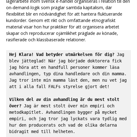
lagerarbete inom svensk e-handel organiseras i relation till den
on-demand-logik som präglar samtida kapitalism, där
flexibilitet blir en nödvändighet för att hantera fluktuerande
kundorder. Genom ett rikt och omfattande etnografiskt
material visar hon hur praktiker för att organisera arbetet
skapar och reproducerar ojämlikhet präglade av könade,
rasifierade och klassbaserade relationer.
Hej Klara! Vad betyder utmärkelsen för dig?
 Jag 
blev jätteglad! När jag började doktorera fick 
jag höra att en handfull personer kommer läsa 
avhandlingen, typ dina handledare och din mamma. 
Jag tror inte min mamma läst den, men nu vet jag 
att i alla fall FALFs styrelse gjort det!

Vilken del av din avhandling är du mest stolt 
över?
 Jag är mest stolt över min empiri och 
metodkapitlet. Avhandlingen bygger på mycket 
empiri, och jag tror jag lyckats vara tydlig med 
hur den producerats och vad de olika delarna 
bidragit med till helheten.
