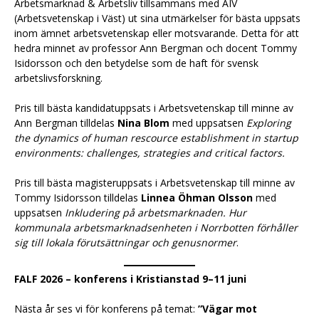
Arbetsmarknad & Arbetsliv tillsammans med AIV
(Arbetsvetenskap i Väst) ut sina utmärkelser för bästa uppsats
inom ämnet arbetsvetenskap eller motsvarande. Detta för att
hedra minnet av professor Ann Bergman och docent Tommy
Isidorsson och den betydelse som de haft för svensk
arbetslivsforskning.
Pris till bästa kandidatuppsats i Arbetsvetenskap till minne av
Ann Bergman tilldelas
Nina Blom
med uppsatsen
Exploring
the dynamics of human rescource establishment in startup
environments: challenges, strategies and critical factors.
Pris till bästa magisteruppsats i Arbetsvetenskap till minne av
Tommy Isidorsson tilldelas
Linnea Öhman Olsson
med
uppsatsen
Inkludering på arbetsmarknaden. Hur
kommunala arbetsmarknadsenheten i Norrbotten förhåller
sig till lokala förutsättningar och genusnormer
.
FALF 2026 – konferens i Kristianstad 9–11 juni
Nästa år ses vi för konferens på temat:
”Vägar mot