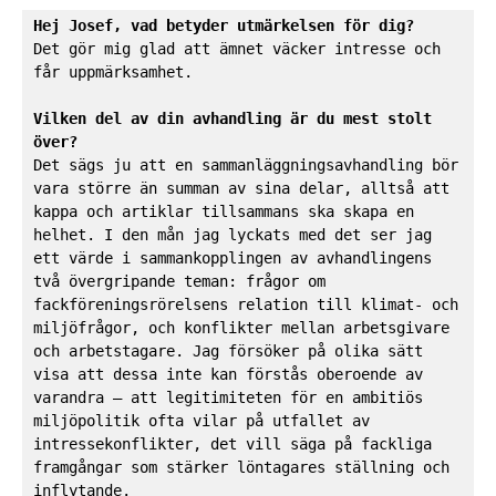
Hej Josef, vad betyder utmärkelsen för dig? 
Det gör mig glad att ämnet väcker intresse och 
får uppmärksamhet. 

Vilken del av din avhandling är du mest stolt 
Det sägs ju att en sammanläggningsavhandling bör 
vara större än summan av sina delar, alltså att 
kappa och artiklar tillsammans ska skapa en 
helhet. I den mån jag lyckats med det ser jag 
ett värde i sammankopplingen av avhandlingens 
två övergripande teman: frågor om 
fackföreningsrörelsens relation till klimat- och 
miljöfrågor, och konflikter mellan arbetsgivare 
och arbetstagare. Jag försöker på olika sätt 
visa att dessa inte kan förstås oberoende av 
varandra – att legitimiteten för en ambitiös 
miljöpolitik ofta vilar på utfallet av 
intressekonflikter, det vill säga på fackliga 
framgångar som stärker löntagares ställning och 
inflytande. 
