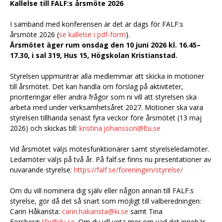
Kallelse till FALF:s årsmöte 2026
I samband med konferensen är det är dags för FALF:s
årsmöte 2026 (
se kallelse i pdf‑form
).
Årsmötet äger rum onsdag den 10 juni 2026 kl. 16.45–
17.30, i sal 319, Hus 15, Högskolan Kristianstad.
Styrelsen uppmuntrar alla medlemmar att skicka in motioner
till årsmötet. Det kan handla om förslag på aktiviteter,
prioriteringar eller andra frågor som ni vill att styrelsen ska
arbeta med under verksamhetsåret 2027. Motioner ska vara
styrelsen tillhanda senast fyra veckor före årsmötet (13 maj
2026) och skickas till:
kristina.johansson@ltu.se
Vid årsmötet väljs mötesfunktionärer samt styrelseledamöter.
Ledamöter väljs på två år. På falf.se finns nu presentationer av
nuvarande styrelse:
https://falf.se/foreningen/styrelse/
Om du vill nominera dig själv eller någon annan till FALF:s
styrelse, gör då det så snart som möjligt till valberedningen:
Carin Håkansta:
carin.hakansta@ki.se
samt Tina
Forsberg:
tfo@du.se
. Om du vill veta mer om vad det innebär