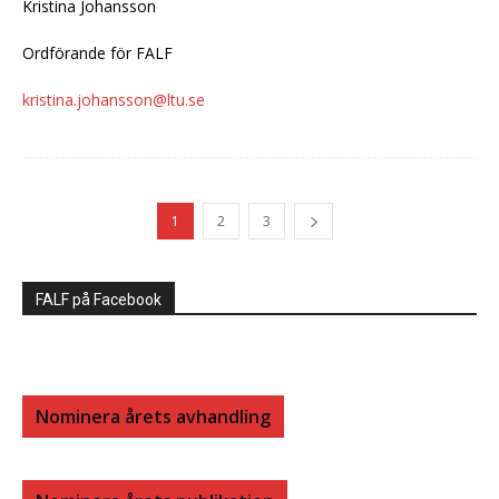
Kristina Johansson
Ordförande för FALF
kristina.johansson@ltu.se
1
2
3
FALF på Facebook
Nominera årets avhandling