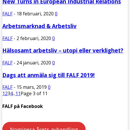
New Turns in European Industrial Relations
FALF
-
18 februari, 2020
0
Arbetsmarknad & Arbetsliv
FALF
-
2 februari, 2020
0
Hälsosamt arbetsliv – utopi eller verklighet?
FALF
-
24 januari, 2020
0
Dags att anmäla sig till FALF 2019!
FALF
-
15 mars, 2019
0
1
2
3
4
...
11
Page 3 of 11
FALF på Facebook
Nominera årets avhandling