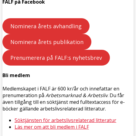
FALF på Facebook
Nominera årets avhandling
Nominera årets publikation
Prenumerera på FALF:s nyhetsbrev
Bli medlem
Medlemskapet i FALF är 600 kr/år och innefattar en
prenumeration på
Arbetsmarknad & Arbetsliv
. Du får
även tillgång till en söktjänst med fulltextaccess för e-
böcker gällande arbetslivsrelaterad litteratur.
Söktjänsten för arbetslivsrelaterad litteratur
Läs mer om att bli medlem i FALF