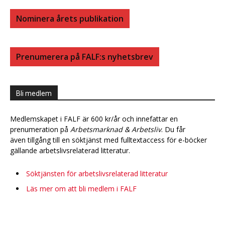
Nominera årets publikation
Prenumerera på FALF:s nyhetsbrev
Bli medlem
Medlemskapet i FALF är 600 kr/år och innefattar en
prenumeration på
Arbetsmarknad & Arbetsliv
. Du får
även tillgång till en söktjänst med fulltextaccess för e-böcker
gällande arbetslivsrelaterad litteratur.
Söktjänsten för arbetslivsrelaterad litteratur
Läs mer om att bli medlem i FALF