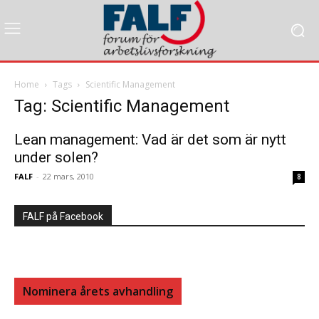
Home
Tags
Scientific Management
Tag: Scientific Management
Lean management: Vad är det som är nytt
under solen?
FALF
-
22 mars, 2010
8
FALF på Facebook
Nominera årets avhandling