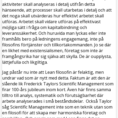
aktiviteter skall analyseras i detalj utifrån detta
hänseende, att processer skall utarbetas i detalj och att
det noga skall utvärderas hur effektivt arbetet skall
utföras. Arbetet skall vidare utföras på effektivast
möjliga sätt i fråga om kapitalbindning och
leveranssäkerhet. Och huruvida man lyckas eller inte
framhålls bero på ledningens engagemang, inte på
filosofins förtjänster och tillkortakommanden. Jo se där
en likhet med existensialismen, företag som inte är
framgångsrika har sig själva att skylla. De är oupplysta,
lättjefulla och likgiltiga.
Jag påstår nu inte att Lean filosofin är felaktig, men
undrar vad som är nytt med detta. Faktum är att den är
slående lik Frederick Taylors Scientific Management som
firar 100-års jubileum inom kort. Även här finns samma
tilltro till analys, systematik och förutsägbarhet där
arbete analyserades i små beståndsdelar. Också Taylor
såg Scientific Management inte som en teknik utan som
en filosofi för att skapa mer harmoniska företag och