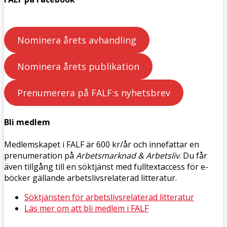
Nominera årets avhandling
Nominera årets publikation
Prenumerera på FALF:s nyhetsbrev
Bli medlem
Medlemskapet i FALF är 600 kr/år och innefattar en
prenumeration på
Arbetsmarknad & Arbetsliv
. Du får
även tillgång till en söktjänst med fulltextaccess för e-
böcker gällande arbetslivsrelaterad litteratur.
Söktjänsten för arbetslivsrelaterad litteratur
Läs mer om att bli medlem i FALF