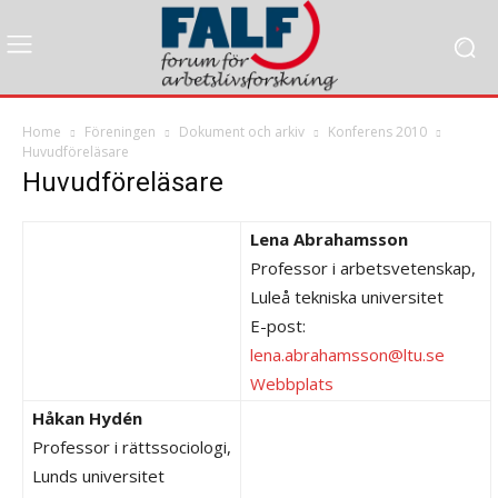
Home
Föreningen
Dokument och arkiv
Konferens 2010
Huvudföreläsare
Huvudföreläsare
Lena Abrahamsson
Professor i arbetsvetenskap,
Luleå tekniska universitet
E-post:
lena.abrahamsson@ltu.se
Webbplats
Håkan Hydén
Professor i rättssociologi,
Lunds universitet