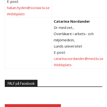
E-post:
hakan.hyden@soclaw.lu.se
Webbplats
Catarina Nordander
Dr med.vet.,
Överläkare i arbets- och
miljömedicin,
Lunds universitet
E-post:
catarina.nordander@med.lu.se
Webbplats
FALF på Facebook