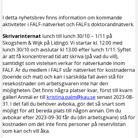
I detta nyhetsbrev finns information om kommande
aktiviteter i FALF-nätverket och FALF:s doktorandnätverk.
Skrivarinternat
lunch till lunch 30/10 – 1/11 på
Skogshem & Wijk på Lidingö. Vi startar kl. 12.00 med
lunch 30/10 och avslutar kl 13.00 efter lunch 1/11. Syftet
är att få koncentrerad tid att skriva (på vad du vill),
samtidigt som vistelsen verkar för nätverkande inom
FALF. Är du medlem i FALF står nätverket för kostnaderna
(boende och mat) och kan i särskilda fall även stå för
resekostnader om arbetsgivaren inte har den
möjligheten. Det finns några platser kvar, först till kvarn
gäller! Anmäl er till
kristina.palm@kau.se
senast 2023-08-
31. I det fall du behöver avboka, gör det så snart som
möjligt för att bereda plats till någon annan. Om du
avbokar efter 2023-09-30 får du (din arbetsgivare) stå för
kostnaden om det inte finns personer på reservlistan
som kan och vill åka.