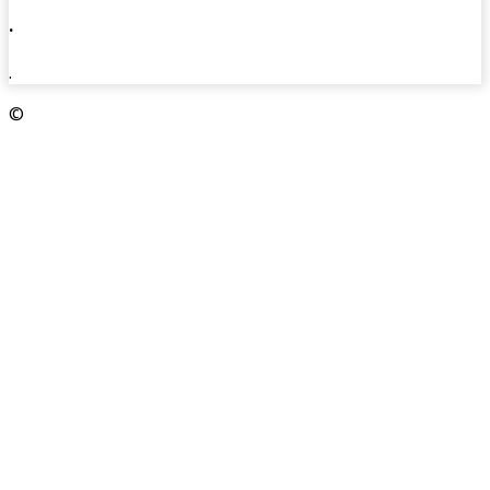
.
.
©