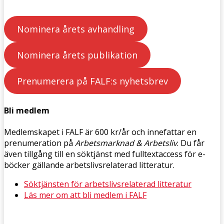
Nominera årets avhandling
Nominera årets publikation
Prenumerera på FALF:s nyhetsbrev
Bli medlem
Medlemskapet i FALF är 600 kr/år och innefattar en
prenumeration på
Arbetsmarknad & Arbetsliv
. Du får
även tillgång till en söktjänst med fulltextaccess för e-
böcker gällande arbetslivsrelaterad litteratur.
Söktjänsten för arbetslivsrelaterad litteratur
Läs mer om att bli medlem i FALF