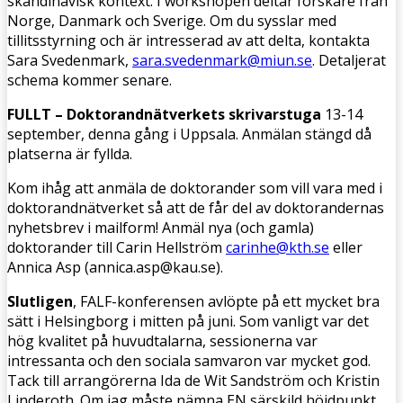
skandinavisk kontext. I workshopen deltar forskare från
Norge, Danmark och Sverige. Om du sysslar med
tillitsstyrning och är intresserad av att delta, kontakta
Sara Svedenmark,
sara.svedenmark@miun.se
. Detaljerat
schema kommer senare.
FULLT – Doktorandnätverkets skrivarstuga
13-14
september, denna gång i Uppsala. Anmälan stängd då
platserna är fyllda.
Kom ihåg att anmäla de doktorander som vill vara med i
doktorandnätverket så att de får del av doktorandernas
nyhetsbrev i mailform! Anmäl nya (och gamla)
doktorander till Carin Hellström
carinhe@kth.se
eller
Annica Asp (annica.asp@kau.se).
Slutligen
, FALF-konferensen avlöpte på ett mycket bra
sätt i Helsingborg i mitten på juni. Som vanligt var det
hög kvalitet på huvudtalarna, sessionerna var
intressanta och den sociala samvaron var mycket god.
Tack till arrangörerna Ida de Wit Sandström och Kristin
Linderoth. Om jag måste nämna EN särskild höjdpunkt