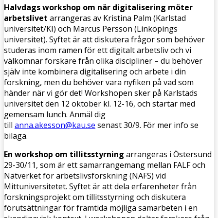
Halvdags workshop om när digitalisering möter
arbetslivet
arrangeras av Kristina Palm (Karlstad
universitet/KI) och Marcus Persson (Linköpings
universitet). Syftet är att diskutera frågor som behöver
studeras inom ramen för ett digitalt arbetsliv och vi
välkomnar forskare från olika discipliner – du behöver
själv inte kombinera digitalisering och arbete i din
forskning, men du behöver vara nyfiken på vad som
händer när vi gör det! Workshopen sker på Karlstads
universitet den 12 oktober kl. 12-16, och startar med
gemensam lunch. Anmäl dig
till
anna.akesson@kau.se
senast 30/9. För mer info se
bilaga.
En workshop om tillitsstyrning
arrangeras i Östersund
29-30/11, som är ett samarrangemang mellan FALF och
Nätverket för arbetslivsforskning (NAFS) vid
Mittuniversitetet. Syftet är att dela erfarenheter från
forskningsprojekt om tillitsstyrning och diskutera
förutsättningar för framtida möjliga samarbeten i en