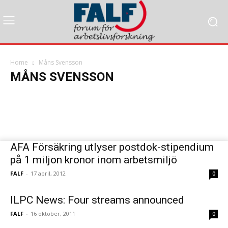
Louise Weibull vinner årets pris för
bästa avhandling inom arbetsvetenskap
Home
Måns Svensson
Utlysning 
MÅNS SVENSSON
FALF
-
20 juni, 2013
Arbetsliv i Omvandling
organisat
AFA Försäkring utlyser postdok-stipendium
på 1 miljon kronor inom arbetsmiljö
FALF
-
17 april, 2012
0
ILPC News: Four streams announced
FALF
-
16 oktober, 2011
0