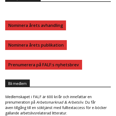
Nominera årets avhandling
Nominera årets publikation
Prenumerera på FALF:s nyhetsbrev
Bli medlem
Medlemskapet i FALF är 600 kr/år och innefattar en
prenumeration på
Arbetsmarknad & Arbetsliv
. Du får
även tillgång till en söktjänst med fulltextaccess för e-böcker
gällande arbetslivsrelaterad litteratur.