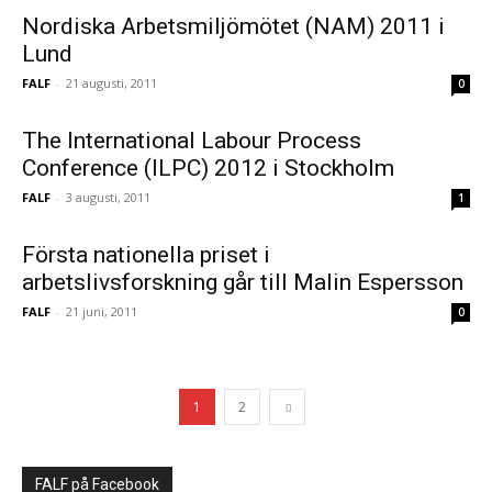
Nordiska Arbetsmiljömötet (NAM) 2011 i
Lund
FALF
-
21 augusti, 2011
0
The International Labour Process
Conference (ILPC) 2012 i Stockholm
FALF
-
3 augusti, 2011
1
Första nationella priset i
arbetslivsforskning går till Malin Espersson
FALF
-
21 juni, 2011
0
1
2
FALF på Facebook