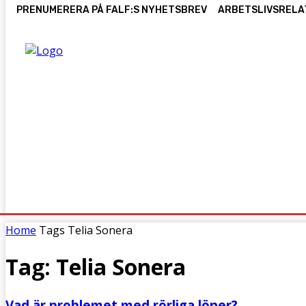
PRENUMERERA PÅ FALF:S NYHETSBREV
ARBETSLIVSRELA
HEM
FÖRENINGEN
KONFERENS
DOKTORANDS
Home
Tags
Telia Sonera
Tag: Telia Sonera
Vad är problemet med rörliga löner?