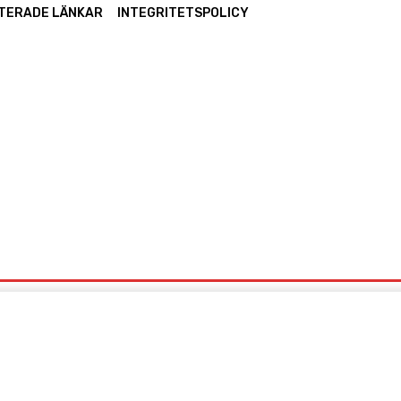
TERADE LÄNKAR
INTEGRITETSPOLICY
IDA
UTMÄRKELSER
ARBLINE
FACEBOOK
LIN