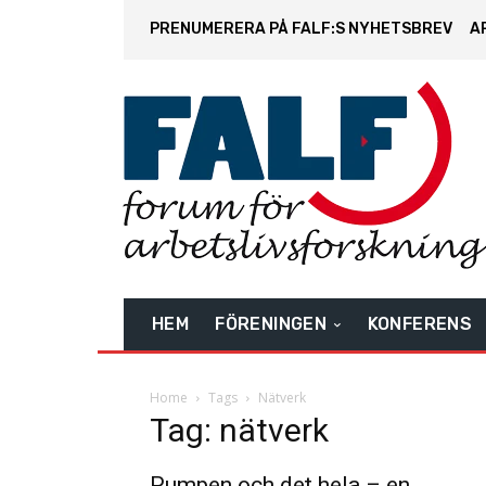
PRENUMERERA PÅ FALF:S NYHETSBREV
A
HEM
FÖRENINGEN
KONFERENS
Home
Tags
Nätverk
Tag: nätverk
Pumpen och det hela – en