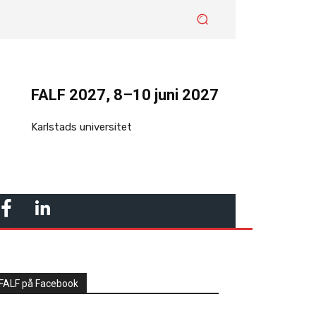
FALF 2027, 8–10 juni 2027
Karlstads universitet
F
L
A
I
C
N
FALF på Facebook
E
K