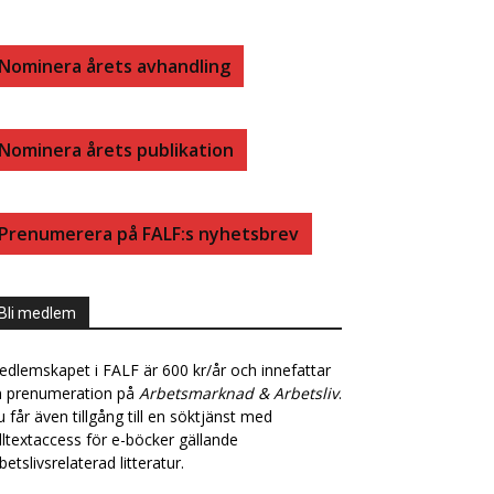
B
E
Nominera årets avhandling
O
D
Nominera årets publikation
O
I
K
N
Prenumerera på FALF:s nyhetsbrev
Bli medlem
dlemskapet i FALF är 600 kr/år och innefattar
n prenumeration på
Arbetsmarknad & Arbetsliv
.
 får även tillgång till en söktjänst med
lltextaccess för e-böcker gällande
betslivsrelaterad litteratur.