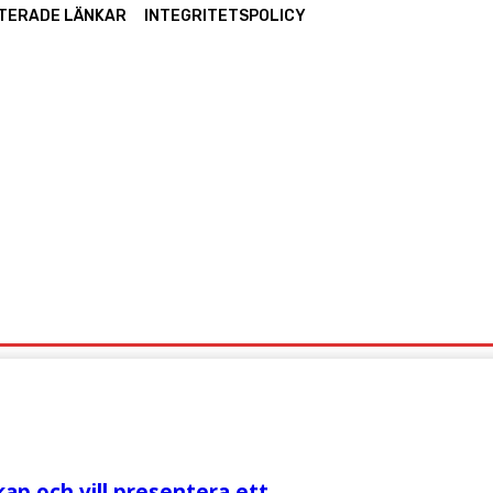
TERADE LÄNKAR
INTEGRITETSPOLICY
IDA
UTMÄRKELSER
ARBLINE
FACEBOOK
LIN
ap och vill presentera ett...