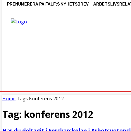
PRENUMERERA PÅ FALF:S NYHETSBREV
ARBETSLIVSRELA
HEM
FÖRENINGEN
KONFERENS
DOKTORANDS
Home
Tags
Konferens 2012
Tag: konferens 2012
Har du deltagit i Forskarskolan i Arbetsvetensk