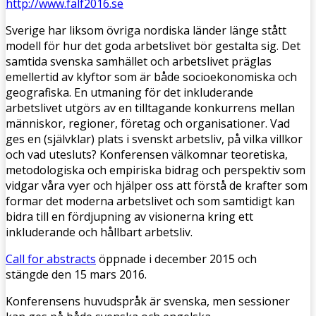
http://www.falf2016.se
Sverige har liksom övriga nordiska länder länge stått
modell för hur det goda arbetslivet bör gestalta sig. Det
samtida svenska samhället och arbetslivet präglas
emellertid av klyftor som är både socioekonomiska och
geografiska. En utmaning för det inkluderande
arbetslivet utgörs av en tilltagande konkurrens mellan
människor, regioner, företag och organisationer. Vad
ges en (självklar) plats i svenskt arbetsliv, på vilka villkor
och vad utesluts? Konferensen välkomnar teoretiska,
metodologiska och empiriska bidrag och perspektiv som
vidgar våra vyer och hjälper oss att förstå de krafter som
formar det moderna arbetslivet och som samtidigt kan
bidra till en fördjupning av visionerna kring ett
inkluderande och hållbart arbetsliv.
Call for abstracts
öppnade i december 2015 och
stängde den 15 mars 2016.
Konferensens huvudspråk är svenska, men sessioner