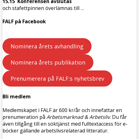
15.15 Konferensen avslutas
och stafettpinnen överlämnas till …
FALF på Facebook
Nominera årets avhandling
Nominera årets publikation
Prenumerera på FALF:s nyhetsbrev
Bli medlem
Medlemskapet i FALF är 600 kr/år och innefattar en
prenumeration på
Arbetsmarknad & Arbetsliv
. Du får
även tillgång till en söktjänst med fulltextaccess för e-
böcker gällande arbetslivsrelaterad litteratur.