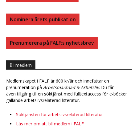
Nominera årets publikation
Prenumerera på FALF:s nyhetsbrev
Bli medlem
Medlemskapet i FALF är 600 kr/år och innefattar en
prenumeration på
Arbetsmarknad & Arbetsliv
. Du får
även tillgång till en söktjänst med fulltextaccess för e-böcker
gällande arbetslivsrelaterad litteratur.
Söktjänsten för arbetslivsrelaterad litteratur
Läs mer om att bli medlem i FALF