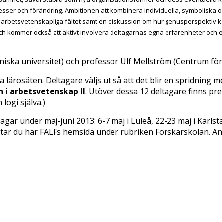
cesser och förändring. Ambitionen att kombinera individuella, symboliska 
arbetsvetenskapliga fältet samt en diskussion om hur genusperspektiv ka
ch kommer också att aktivt involvera deltagarnas egna erfarenheter och 
ska universitet) och professor Ulf Mellström (Centrum för 
 lärosäten. Deltagare väljs ut så att det blir en spridning 
n i arbetsvetenskap II
. Utöver dessa 12 deltagare finns pr
 logi själva.)
ar under maj-juni 2013: 6-7 maj i Luleå, 22-23 maj i Karlstad
ttar du här FALFs hemsida under rubriken Forskarskolan. A