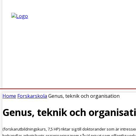
HEM
FÖRENINGEN
KONFERENS
DOKTORANDS
Home
Forskarskola
Genus, teknik och organisation
Genus, teknik och organisat
(forskarutbildningskurs, 7,5 HP) riktar sig till doktorander som är intre
behandlar arbetslivets organisering inom såväl privat som offentlig v