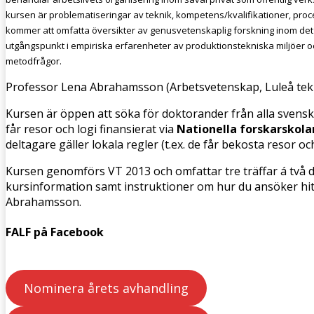
kursen är problematiseringar av teknik, kompetens/kvalifikationer, pro
kommer att omfatta översikter av genusvetenskaplig forskning inom det 
utgångspunkt i empiriska erfarenheter av produktionstekniska miljöer o
metodfrågor.
Professor Lena Abrahamsson (Arbetsvetenskap, Luleå tekni
Kursen är öppen att söka för doktorander från alla svenska
får resor och logi finansierat via
Nationella forskarskola
deltagare gäller lokala regler (t.ex. de får bekosta resor och
Kursen genomförs VT 2013 och omfattar tre träffar á två dag
kursinformation samt instruktioner om hur du ansöker hi
Abrahamsson.
FALF på Facebook
Nominera årets avhandling