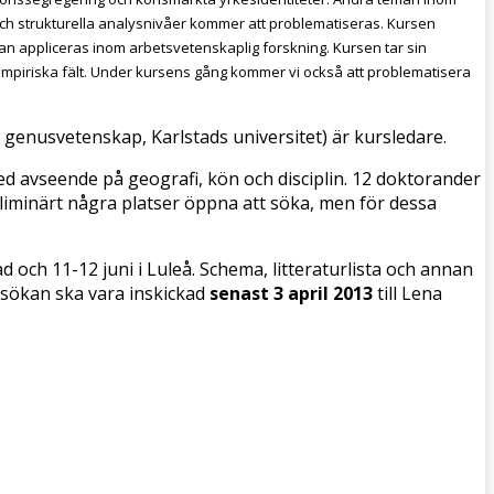
och strukturella analysnivåer kommer att problematiseras. Kursen
n appliceras inom arbetsvetenskaplig forskning. Kursen tar sin
empiriska fält. Under kursens gång kommer vi också att problematisera
genusvetenskap, Karlstads universitet) är kursledare.
med avseende på geografi, kön och disciplin. 12 doktorander
eliminärt några platser öppna att söka, men för dessa
 och 11-12 juni i Luleå. Schema, litteraturlista och annan
nsökan ska vara inskickad
senast 3 april 2013
till Lena