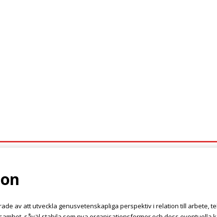
IDA
UTMÄRKELSER
ARBLINE
FACEBOOK
L
ion
sserade av att utveckla genusvetenskapliga perspektiv i relation till arbet
erksamhet, såväl stabila som nya organisationsformer och dess eventuella