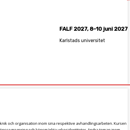
FALF 2027, 8–10 juni 2027
Karlstads universitet
INKEDIN
e, teknik och organisation inom sina respektive avhandlingsarbeten. Kursen
 könssegregering och könsmärkta yrkesidentiteter. Andra teman inom