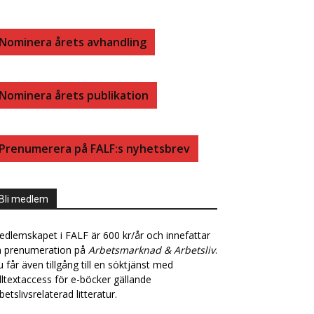
B
E
Nominera årets avhandling
O
D
Nominera årets publikation
O
I
K
N
Prenumerera på FALF:s nyhetsbrev
Bli medlem
dlemskapet i FALF är 600 kr/år och innefattar
n prenumeration på
Arbetsmarknad & Arbetsliv
.
 får även tillgång till en söktjänst med
lltextaccess för e-böcker gällande
betslivsrelaterad litteratur.