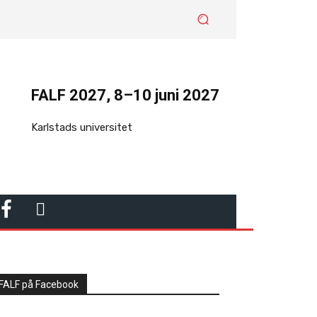
FALF 2027, 8–10 juni 2027
Karlstads universitet
F
L
A
I
C
N
FALF på Facebook
E
K