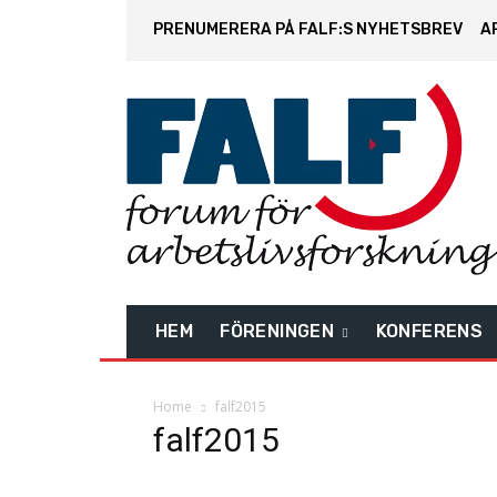
PRENUMERERA PÅ FALF:S NYHETSBREV
A
HEM
FÖRENINGEN
KONFERENS
Home
falf2015
falf2015