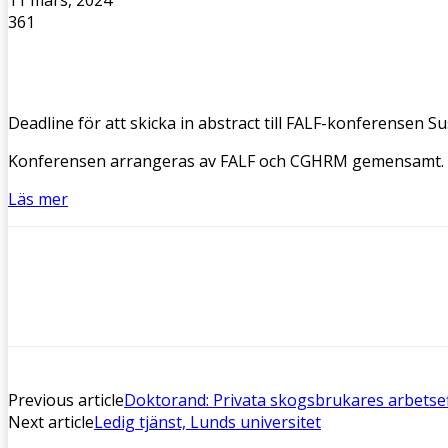
11 mars, 2024
361
Deadline för att skicka in abstract till FALF-konferensen 
Konferensen arrangeras av FALF och CGHRM gemensamt.
Läs mer
Previous article
Doktorand: Privata skogsbrukares arbetseff
Next article
Ledig tjänst, Lunds universitet