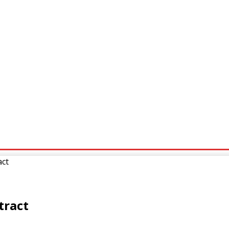
IDA
UTMÄRKELSER
ARBLINE
FACEBOOK
L
act
tract