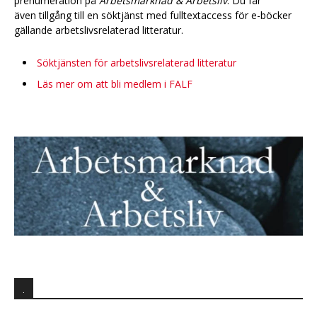
prenumeration på
Arbetsmarknad & Arbetsliv
. Du får
även tillgång till en söktjänst med fulltextaccess för e-böcker
gällande arbetslivsrelaterad litteratur.
Söktjänsten för arbetslivsrelaterad litteratur
Läs mer om att bli medlem i FALF
.
.