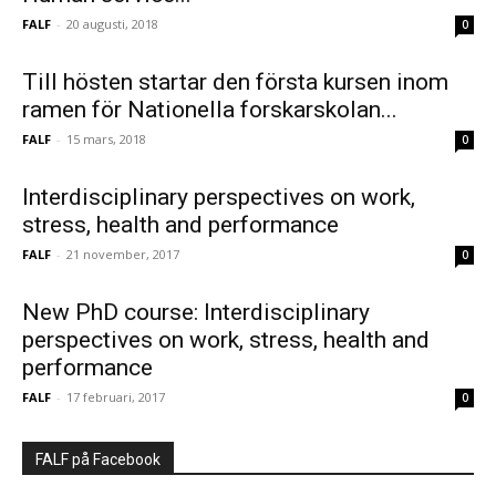
FALF
-
20 augusti, 2018
0
Till hösten startar den första kursen inom
ramen för Nationella forskarskolan...
FALF
-
15 mars, 2018
0
Interdisciplinary perspectives on work,
stress, health and performance
FALF
-
21 november, 2017
0
New PhD course: Interdisciplinary
perspectives on work, stress, health and
performance
FALF
-
17 februari, 2017
0
FALF på Facebook