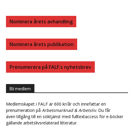
Nominera årets avhandling
Nominera årets publikation
Prenumerera på FALF:s nyhetsbrev
Bli medlem
Medlemskapet i FALF är 600 kr/år och innefattar en
prenumeration på
Arbetsmarknad & Arbetsliv
. Du får
även tillgång till en söktjänst med fulltextaccess för e-böcker
gällande arbetslivsrelaterad litteratur.