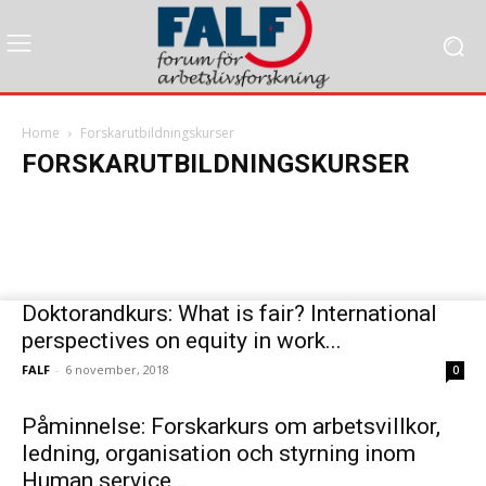
What is fair? International perspectives
on equity in work and health
Home
Forskarutbildningskurser
Nationella forskarskolan: nu finns det möjlighet
FORSKARUTBILDNINGSKURSER
FALF
-
29 oktober, 2020
att anmäla sig till vårens kurs
Dags att a
Doktorandkurs: What is fair? International
perspectives on equity in work...
FALF
-
6 november, 2018
0
Påminnelse: Forskarkurs om arbetsvillkor,
ledning, organisation och styrning inom
Human service...