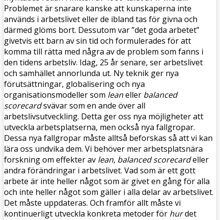
Problemet är snarare kanske att kunskaperna inte
används i arbetslivet eller de ibland tas för givna och
därmed glöms bort. Dessutom var ”det goda arbetet”
givetvis ett barn av sin tid och formulerades för att
komma till rätta med några av de problem som fanns i
den tidens arbetsliv. Idag, 25 år senare, ser arbetslivet
och samhället annorlunda ut. Ny teknik ger nya
förutsättningar, globalisering och nya
organisationsmodeller som
lean
eller
balanced
scorecard
svävar som en ande över all
arbetslivsutveckling. Detta ger oss nya möjligheter att
utveckla arbetsplatserna, men också nya fallgropar.
Dessa nya fallgropar måste alltså beforskas så att vi kan
lära oss undvika dem. Vi behöver mer arbetsplatsnära
forskning om effekter av
lean
,
balanced scorecard
eller
andra förändringar i arbetslivet. Vad som är ett gott
arbete är inte heller något som är givet en gång för alla
och inte heller något som gäller i alla delar av arbetslivet.
Det måste uppdateras. Och framför allt måste vi
kontinuerligt utveckla konkreta metoder för
hur
det