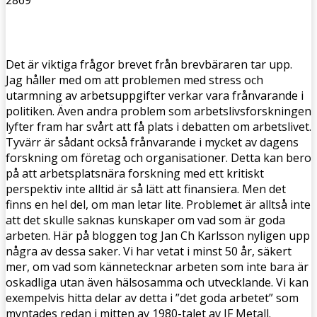
Det är viktiga frågor brevet från brevbäraren tar upp.
Jag håller med om att problemen med stress och
utarmning av arbetsuppgifter verkar vara frånvarande i
politiken. Även andra problem som arbetslivsforskningen
lyfter fram har svårt att få plats i debatten om arbetslivet.
Tyvärr är sådant också frånvarande i mycket av dagens
forskning om företag och organisationer. Detta kan bero
på att arbetsplatsnära forskning med ett kritiskt
perspektiv inte alltid är så lätt att finansiera. Men det
finns en hel del, om man letar lite. Problemet är alltså inte
att det skulle saknas kunskaper om vad som är goda
arbeten. Här på bloggen tog Jan Ch Karlsson nyligen upp
några av dessa saker. Vi har vetat i minst 50 år, säkert
mer, om vad som kännetecknar arbeten som inte bara är
oskadliga utan även hälsosamma och utvecklande. Vi kan
exempelvis hitta delar av detta i ”det goda arbetet” som
myntades redan i mitten av 1980-talet av IF Metall.