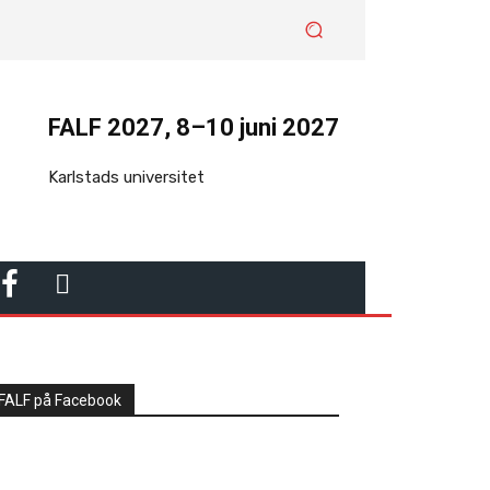
FALF 2027, 8–10 juni 2027
Karlstads universitet
F
L
A
I
C
N
FALF på Facebook
E
K