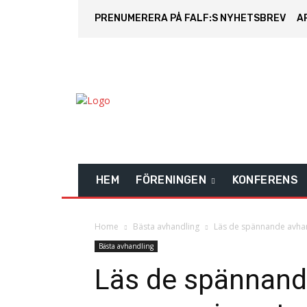
PRENUMERERA PÅ FALF:S NYHETSBREV
A
HEM
FÖRENINGEN
KONFERENS
Home
Bästa avhandling
Läs de spännande avhan
Bästa avhandling
Läs de spännand