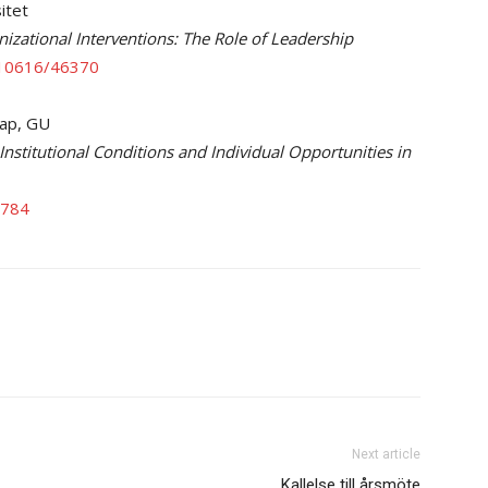
itet
izational Interventions: The Role of Leadership
e/10616/46370
kap, GU
nstitutional Conditions and Individual Opportunities in
7784
Next article
Kallelse till årsmöte