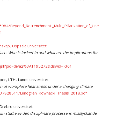
3825984/Beyond_Retrenchment._Multi_Pillarization_of_Une
f
nskap, Uppsala universitet
ace: Who is locked-in and what are the implications for
rd.jsf?pid=diva2%3A1195272&dswid=-361
per, LTH, Lunds universitet
on of workplace heat stress under a changing climate
iles/37828511/Lundgren_Kownacki_Thesis_2018.pdf
Örebro universitet
 En studie av den disciplinära processens misslyckande