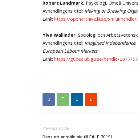
Robert Lundmark
, Psykologi, Umeå Univers
Avhandlingens titel:
Making or Breaking Organ
Länk:
https://openarchive.ki.se/xmlui/handl
Ylva Wallinder
, Sociologi och Arbetsvetens
Avhandlingens titel:
Imagined Independence. I
European Labour Markets
Länk:
https://gupea.ub.gu.se/handle/2077/5
Previous article
Dags att anmäla sig till FALF 2019!