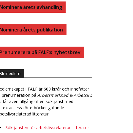
B
E
Nominera årets avhandling
O
D
Nominera årets publikation
O
I
K
N
Prenumerera på FALF:s nyhetsbrev
Bli medlem
dlemskapet i FALF är 600 kr/år och innefattar
n prenumeration på
Arbetsmarknad & Arbetsliv
.
 får även tillgång till en söktjänst med
lltextaccess för e-böcker gällande
betslivsrelaterad litteratur.
Söktjänsten för arbetslivsrelaterad litteratur