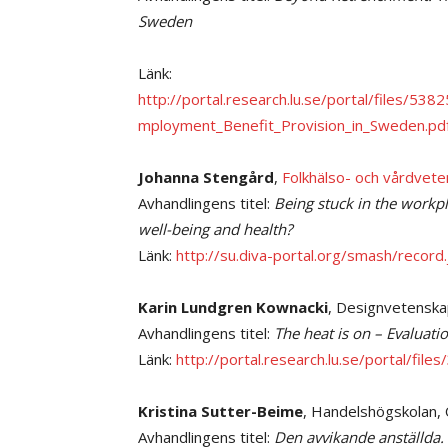
Sweden
Länk:
http://portal.research.lu.se/portal/files/5
mployment_Benefit_Provision_in_Sweden.pd
Johanna Stengård
,
Folkhälso- och vårdvete
Avhandlingens titel:
Being stuck in the workpl
well-being and health?
Länk:
http://su.diva-portal.org/smash/reco
Karin Lundgren Kownacki
, Designvetenska
Avhandlingens titel:
The heat is on – Evaluati
Länk:
http://portal.research.lu.se/portal/f
Kristina Sutter-Beime
, Handelshögskolan, 
Avhandlingens titel:
Den avvikande anställda.