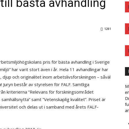
ill bästa avhandling
1281
Arbetsmiljöhögskolans pris för bästa avhandling i Sverige
ljö” har varit stort även i år. Hela 11 avhandlingar har
 djup och originalitet inom arbetslivsforskningen – såväl
! Juryn består av styrelsen för FALF. Samtliga
Me
ån kriterierna ”Relevans för forskningsområdet
e
Du
 samhällsnytta” samt ”Vetenskaplig kvalitet”. Priset är
fu
universitet och delas ut i samband med årets FALF-
ar