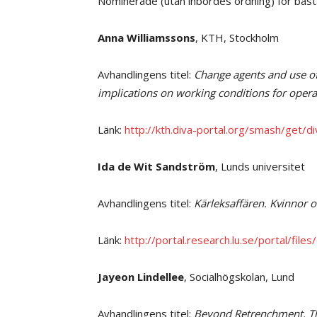
Nominerade (utan inbördes ordning) för bäst
Anna Williamssons
, KTH, Stockholm
Avhandlingens titel:
Change agents and use of
implications on working conditions for oper
Länk:
http://kth.diva-portal.org/smash/get
Ida de Wit Sandström
, Lunds universitet
Avhandlingens titel:
Kärleksaffären. Kvinnor
Länk:
http://portal.research.lu.se/portal/
Jayeon Lindellee
, Socialhögskolan, Lund
Avhandlingens titel:
Beyond Retrenchment.
T