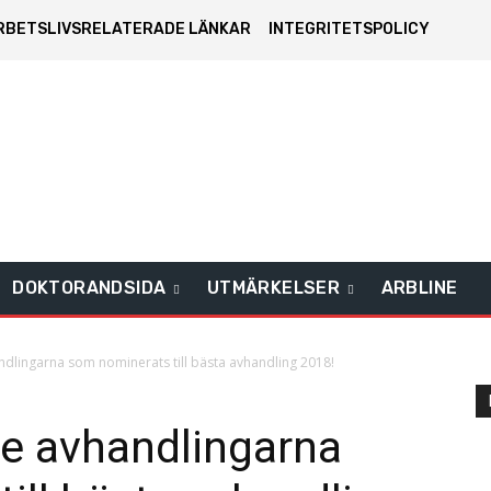
RBETSLIVSRELATERADE LÄNKAR
INTEGRITETSPOLICY
DOKTORANDSIDA
UTMÄRKELSER
ARBLINE
dlingarna som nominerats till bästa avhandling 2018!
e avhandlingarna