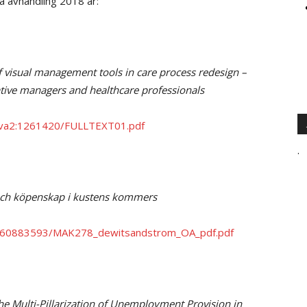
a avhandling 2018 är:
 visual management tools in care process redesign –
ative managers and healthcare professionals
/diva2:1261420/FULLTEXT01.pdf
.
 och köpenskap i kustens kommers
files/60883593/MAK278_dewitsandstrom_OA_pdf.pdf
he Multi-Pillarization of Unemployment Provision in