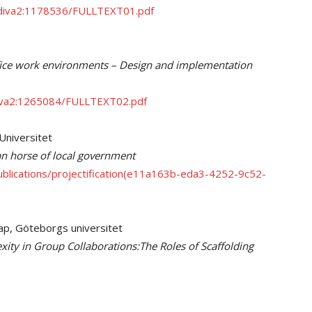
t/diva2:1178536/FULLTEXT01.pdf
office work environments – Design and implementation
/diva2:1265084/FULLTEXT02.pdf
 Universitet
jan horse of local government
/publications/projectification(e11a163b-eda3-4252-9c52-
kap, Göteborgs universitet
ty in Group Collaborations:The Roles of Scaffolding