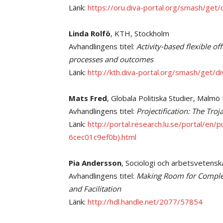
Länk:
https://oru.diva-portal.org/smash/ge
Linda Rolfö
, KTH, Stockholm
Avhandlingens titel:
Activity-based flexible 
processes and outcomes
Länk:
http://kth.diva-portal.org/smash/get
Mats Fred
, Globala Politiska Studier, Malmö
Avhandlingens titel:
Projectification: The Tro
Länk:
http://portal.research.lu.se/portal/en
6cec01c9ef0b).html
Pia Andersson
, Sociologi och arbetsvetens
Avhandlingens titel:
Making Room for Complexi
and Facilitation
Länk:
http://hdl.handle.net/2077/57854