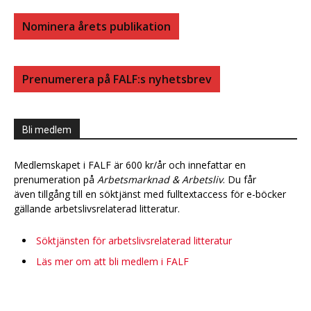
Nominera årets publikation
Prenumerera på FALF:s nyhetsbrev
Bli medlem
Medlemskapet i FALF är 600 kr/år och innefattar en
prenumeration på
Arbetsmarknad & Arbetsliv
. Du får
även tillgång till en söktjänst med fulltextaccess för e-böcker
gällande arbetslivsrelaterad litteratur.
Söktjänsten för arbetslivsrelaterad litteratur
Läs mer om att bli medlem i FALF